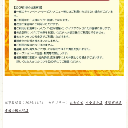
記事投稿日：2025/11/24 カテゴリー：
お知らせ
,
中小田井店
,
豊明前後店
,
豊田小坂本町店
.