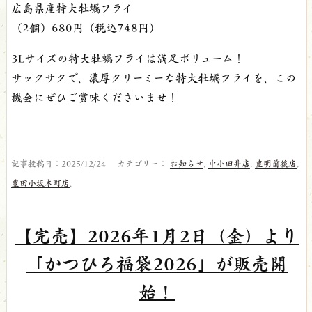
広島県産特大牡蠣フライ
（2個）680円（税込748円）
3Lサイズの特大牡蠣フライは満足ボリューム！
サックサクで、濃厚クリーミーな特大牡蠣フライを、この
機会にぜひご賞味くださいませ！
記事投稿日：2025/12/24 カテゴリー：
お知らせ
,
中小田井店
,
豊明前後店
,
豊田小坂本町店
.
【完売】2026年1月2日（金）より
「かつひろ福袋2026」が販売開
始！