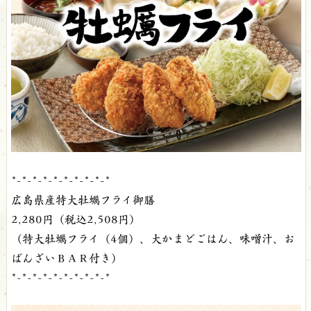
*-*-*-*-*-*-*-*-*-*
広島県産特大牡蠣フライ御膳
2,280円（税込2,508円）
（特大牡蠣フライ（4個）、大かまどごはん、味噌汁、お
ばんざいＢＡＲ付き）
*-*-*-*-*-*-*-*-*-*