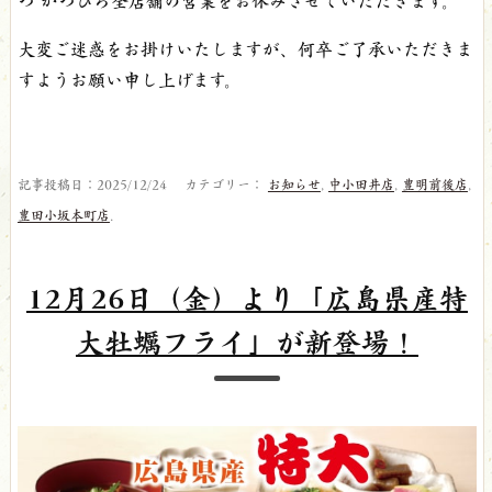
大変ご迷惑をお掛けいたしますが、何卒ご了承いただきま
すようお願い申し上げます。
記事投稿日：2025/12/24 カテゴリー：
お知らせ
,
中小田井店
,
豊明前後店
,
豊田小坂本町店
.
12月26日（金）より「広島県産特
大牡蠣フライ」が新登場！